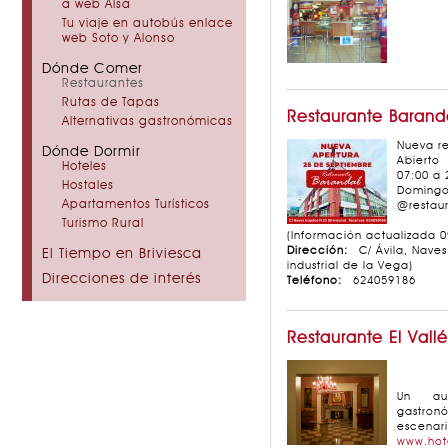
a web Alsa
Tu viaje en autobús enlace
web Soto y Alonso
Dónde Comer
Restaurantes
Rutas de Tapas
Restaurante Barand
Alternativas gastronómicas
Nueva re
Dónde Dormir
Abiert
Hoteles
07:00 a 
Hostales
Domingo
Apartamentos Turísticos
@restau
Turismo Rural
(Información actualizada 0
Dirección:
C/ Ávila, Nave
El Tiempo en Briviesca
industrial de la Vega)
Direcciones de interés
Teléfono:
624059186
Restaurante El Vallé
Un aut
gastron
escenari
www.hot